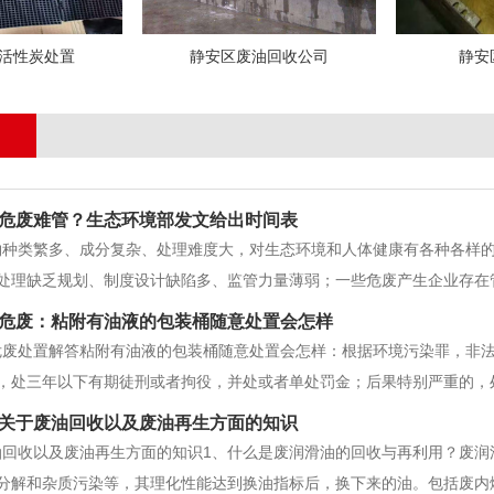
活性炭处置
静安区废油回收公司
静安
危废难管？生态环境部发文给出时间表
物种类繁多、成分复杂、处理难度大，对生态环境和人体健康有各种各样
处理缺乏规划、制度设计缺陷多、监管力量薄弱；一些危废产生企业存在管理
废物相关标准，一项是国家标准《危险废物鉴别标准通则》(以下简称《通
危废：粘附有油液的包装桶随意处置会怎样
《技术规范》)。两项标
危废处置解答粘附有油液的包装桶随意处置会怎样：根据环境污染罪，非
，处三年以下有期徒刑或者拘役，并处或者单处罚金；后果特别严重的，处
重按照15kg估算，非法处置200个油桶，就有三吨以上，即可造成严重污染
关于废油回收以及废油再生方面的知识
民共和国固体废物污
油回收以及废油再生方面的知识1、什么是废润滑油的回收与再利用？废润
分解和杂质污染等，其理化性能达到换油指标后，换下来的油。包括废内