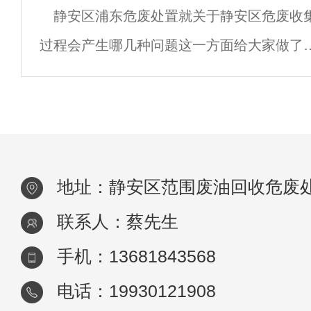
静安区浦东危废处置就关于静安区危废收
肥、消化等，处置包括土地利用、焚烧、填
过程会产生哪几种问题这一方面给大家做了
等。从处置的角度讲，国内外都把土地利用
下几点归类：现能够指导危险废物收集过程
到第一
分类的是《国家危险废物名录》，但该名录
危险废物分为600多种，种类繁多不易操作
实际
地址：静安区范围废油回收危废
联系人：蔡先生
手机：13681843568
电话：19930121908